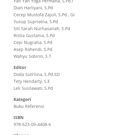
Yan Yan Yoga Permana, S.Pd.I
Dian Harliyani, S.Pd
Cecep Mustofa Zajuli, S.Pd., Gr
Yusup Supriatna, S.Pd
Siti Sarah Nurhasanah, S.Pd
Ristia Gustania, S.Pd
Cepi Nugraha, S.Pd
Asep Rohendi, S.Pd
Wahyu Sobirin, S.T
Editor
Doda Sutrisna, S.Pd.SD
Tety Hendarty, S.E
Leli Susilawati, S.Pd
Kategori
Buku Referensi
ISBN
978-623-09-4408-6